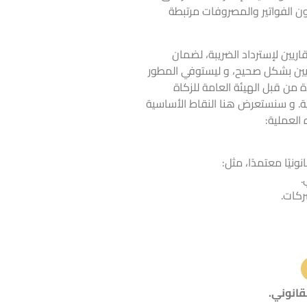
ون الفواتير والمصروفات مرتبطة
اريين لإسترداد الضريبة
، لضمان
ريين بشكل صحيح، و ليستوفي المطور
من قبل الهيئة العامة للزكاة
ية. و سنستعرض هنا النقاط الأساسية
العملية:
نيًا معتمدًا، مثل:
.
ركات.
قانوني.