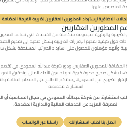
مدة المنصوص عليها.
لحالات الاضافية لإسترداد المطورين العقاريين لضريبة القيمة المضافة
م المطورين العقاريين
الضريبية والزكوية مجموعة متكاملة من الخدمات التي تساعد المطورين
شادات حول كيفية
تقديم الإقرارات الضريبية
بشكل صحيح إلى تقديم الدعم 
يبية وأنهم مؤهلون للحصول على استرداد الضرائب المستحقة بشكل سري
 المضافة للمطورين العقاريين ودور شركة عبدالله العمودي في تقديم 
ذها بشكل صحيح خطوة كبيرة نحو تحسين الأداء المالي وتحقيق النمو ال
لإقرار الضريبي في السعودية، يمكنكم الاطلاع على المصادر المتاحة و
استشارات مخصصة.
طلب استشارة، من شركة عبدالله العمودي في مجال
المحاسبة
أو
ال
لمعرفة المزيد عن الخدمات
المالية
والادارية
المقدمة.
اتصل بنا لطلب استشاراتك
راسلنا عبر الواتساب