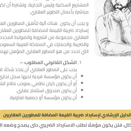
المشاريع السكنية وليس التجارية، وتشترط أن تك
مباشرة بأعمال التطوير العقاري.
و يجب أن يكون هناك
آلية لتأهيل المطورين العق
إسترداد ضريبة القيمة المضافة للمطورين العقا
العقاري مجموعة من الشروط والضوابط المحددة 
والضريبة والجمارك في المملكة العربية السعود
التي تحدد من هو المطور العقاري المؤهل لهذه 
الشكل القانوني المطلوب: –
يجب على المطور العقاري أن يتخذ شكلًا قانو
أن يكون مؤسسة فردية لديها سجل تجاري
أو أن يكون كيان نظامي بموجب نظام الش
أن يكون صندوق استثمار عقاري.
أن يكون مؤسسة أو جمعية تعاونية.
لدليل الإرشادي لإسترداد ضريبة القيمة المضافة للمطورين العقاريين
كال، فلن يكون مؤهلًا لطلب الاسترداد الضريبي حتى يصحح وضعه ال