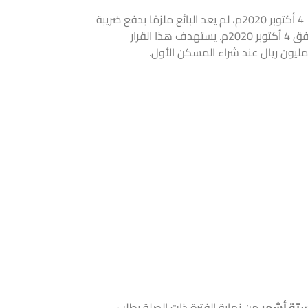
تم إعفاء التصرفات العقارية من ضريبة القيمة المضافة التي كانت تُفرض بنسبة 15% سابقًا. بناءً على الأمر الملكي الصادر في 4 أكتوبر 2020م، لم يعد البائع ملزمًا بدفع ضريبة
القيمة المضافة على بيع العقارات السكنية أو التجارية أو حتى الأراضي الزراعية. بدأ تطبيق هذا القرار اعتبارًا من يوم الأحد الموافق 4 أكتوبر 2020م. يستهدف هذا القرار
 مليون ريال عند شراء المسكن الأول.
تة أشهر
من نهاية الفترة ذات الصلة بطلب