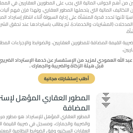
ن من أهم الجوانب المالية التي يجب على المطورين العقاريين في المملكة
من التكاليف المالية التي يتحملها المطور العقاري، ولهذا فإن فهم آلي
اسيًا لأنها تحدد قدرة المنشأة على إدارة
السيولة
أثناء انتظار إسترداد الم
لمدخلات (المشتريات والخدمات)، ثم يطالب باستردادها عند تحقق الشرو
أة.
يبة القيمة المضافة للمطورين العقاريين، والضوابط والإجراءات المط
ريين،
 الله العمودي لمزيد من الإستفسار عن
خدمة الإسترداد الضريب
قبل هيئة الزكاة والضريبة والجمارك .
أطلب إستشارتك مجانية
المطور العقاري المؤهل لإسترد
المضافة
المطور العقاري المؤهل للإسترداد هو مطور م
والضريبة والجمارك، ومسجل في ضريبة القيمة ال
العقارات السكنيه وفق الضوابط النظامية المعتم