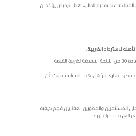
لمملكة عند تقديم الطلب. هذا الترخيص يؤكد أن
هله لاسترداد الضريبة.
يجب أن تندرج التوريدات العقارية التي يقوم بها المطور ضمن الفئات المعفاة من الضريبة حسب المادة 30 من اللائحة التنفيذية لضريبة القيمة
ان كمطور عقاري مؤهل. هذه الموافقة تؤكد أن
ب على المستثمرين والمطورين العقاريين فهم كيفية
ئ التي يجب مراعاتها: