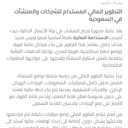
محركات البحث
التطوير المالي المستدام للشركات والمنشأت
في السعودية
يعدّ عاملاً محورياً لنجاح المنشآت في بيئة الأعمال الحالية، حيث
أصبحت
الاستدامة المالية
شرطاً أساسياً للنمو وليس مجرد
هدف جانبي. يعتمد هذا التطوير على بناء هياكل مالية قوية،
ووضع خطط استراتيجية طويلة المدى، وإدارة التدفقات المالية
بكفاءة تضمن استقرار المنشأة وقدرتها على مواجهة المتغيرات
الاقتصادية.
تبدأ عملية التطوير المالي من دراسة شاملة لواقع المنشأة،
تتضمن تحليل كامل للميزانيات، المصروفات، الإيرادات، الهيكل
الإداري، والقدرات التشغيلية. بعدها يتم بناء خطة مالية تعتمد
على حلول مدروسة تعالج نقاط الضعف وتدعم نقاط القوة، مع
التركيز على رفع الإيرادات وتحسين كفاءة التشغيل.
من أهم عناصر التطوير المالي وضع موازنات دقيقة تتم مراجعتها
وتحديثها بشكل دوري، إضافة إلى إعداد توقعات مالية تستند إلى
بيانات حقيقية وتحليل منطقي للأسواق. هذه التوقعات تساعد