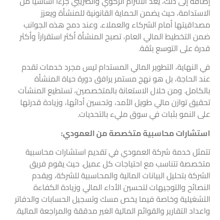
إضافة إلى ذلك، يُعد الالتزام
الزكوي
والضريبي
جزءاً أساسياً من
الاستدامة
، حيث يضمن الحماية القانونية للمنشأة ويعزز
مصداقيتها أمام الشركاء والعملاء. وعند دمج هذه الجوانب
ضمن التخطيط المالي العام، تصبح المنشأة أكثر استقراراً وأكثر
قدرة على التوسع بثقة.
في النهاية، التطوير المالي المستدام ليس مجرد خدمات تقدم
عند الحاجة، بل هو نهج مستمر يرافق دورة حياة المنشأة
بالكامل. ومن خلال الاستعانة بالمتخصصين، تستطيع المنشآت
تحقيق توازن مالي طويل الأمد، وتحسين أدائها، وزيادة قدرتها
على النمو بثبات في سوق مليء بالتحديات.
استشارات محاسبية متخصصة من العمودي:
تتمثل خدمة شركة العمودي في تقديم استشارات محاسبية
متخصصة تتناسب مع احتياجات كل عميل. حيث يقوم فريق
الشركة بتحليل البيانات المالية والمحاسبية للشركة، ويقدم
النصائح والتوجيهات لتحسين الأداء المالي وزيادة الكفاءة
التشغيلية وخاصة فيما يخص مسك وتسجيل الحسابات والدفاتر
واعداد التقارير والقوائم المالية الغير مدققة والمراجعة المالية.