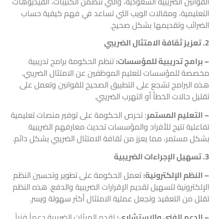
القوانين الضريبية السعودية، والتي تتضمن الكتيبات، الفيديوهات
التعليمية، ومقالات الويب التي تساعد في فهم كيفية حساب
الضرائب وتقديمها بشكل صحيح.
2. تعزيز ثقافة الامتثال الضريبي
– برامج تدريبية للمؤسسات:
تنظم الحكومة برامج تدريبية
مخصصة للمؤسسات لتعليم الموظفين عن الامتثال الضريبي.
هذه البرامج تشجع على التطبيق الصحيح للقوانين وتعمل على
تقليل حالات الخطأ أو التهرب الضريبي.
– التعليم المستمر
: تحرص الحكومة على توفير منصات تعليمية
تفاعلية تتيح للأفراد والمؤسسات تحديث معارفهم
الضريبية
بشكل مستمر، مما يعزز من ثقافة الامتثال الضريبي بشكل دائم.
3. تسهيل
الإجراءات الضريبية
– النظم الإلكترونية:
تعمل الحكومة على تطوير وتحسين النظم
الإلكترونية لتسهيل تقديم الإقرارات الضريبية والدفع. هذه النظم
تقلل من التعقيد وتجعل عملية الامتثال أكثر سهولة ويسر.
– الدعم الفني والاستشاري:
تقدم الهيئات الضريبية دعماً فنياً