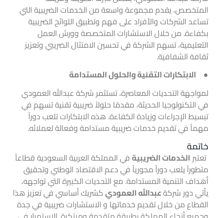
المتخصص، يقدم مجموعة واسعة من
الخدمات الضريبية
التي
تساعد الشركات والأفراد على فهم وتطبيق اللوائح الضريبية
بكفاءة. من خلال الاستشارات المتخصصة وورش العمل
التعليمية، تسهم الشركة في تحسين الامتثال الضريبي وتعزيز
ثقافة الشفافية.
● الابتكارات التقنية والحلول المستدامة
لمواجهة التحديات المعاصرة، تستثمر شركة عبدالله العمودي
في التكنولوجيا الحديثة، مقدمًا حلولاً ضريبية تقنية تسهم في
تبسيط الإجراءات وزيادة الكفاءة. هذه الابتكارات تلعب دوراً
مهماً في تقديم
خدمات ضريبية
مستدامة وفعالة لعملائه.
خاتمة
تعتبر
الخدمات الضريبية
في المملكة العربية السعودية قطاعاً
متطوراً يلعب دوراً محورياً في دعم الاقتصاد الوطني وتحقيق
أهداف التنمية المستدامة. مع التحديات الكبيرة التي تواجهه،
يأتي دور شركة
عبدالله العمودي
كشريك أساسي في تعزيز هذا
القطاع من خلال تقديم خدماتها و
الاستشارات ضريبية في جدة
وجميع أنحاء المملكة بطريقة متقدمة ومبتكرة. الاستمرار في