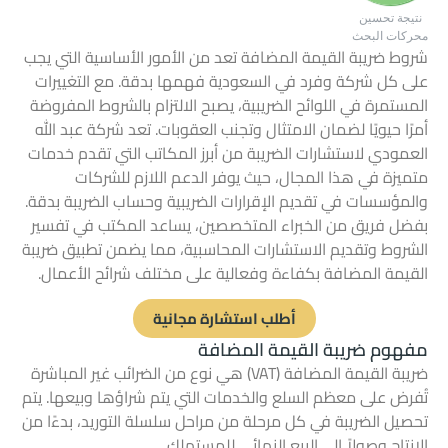
نتيجة تحسين
محركات البحث
شروط ضريبة القيمة المضافة تعد من الأمور الأساسية التي يجب
على كل شركة وفرد في السعودية فهمها بدقة. مع التغييرات
المستمرة في اللوائح الضريبية، يصبح الالتزام بالشروط المفروضة
أمرًا حيويًا لضمان الامتثال وتجنب العقوبات. تعد شركة عبد الله
العمودي لاستشارات الضريبة من أبرز المكاتب التي تقدم خدمات
متميزة في هذا المجال، حيث يوفر الدعم اللازم للشركات
والمؤسسات في تقديم الإقرارات الضريبية وحساب الضريبة بدقة.
بفضل فريق من الخبراء المتخصصين، يساعد المكتب في تفسير
الشروط وتقديم الاستشارات المحاسبية، مما يضمن تطبيق ضريبة
القيمة المضافة بكفاءة وفعالية على مختلف شرائح الأعمال.
أطلب استشارة مجانية
مفهوم ضريبة القيمة المضافة
ضريبة القيمة المضافة (VAT) هي نوع من الضرائب غير المباشرة
تُفرض على معظم السلع والخدمات التي يتم شراؤها وبيعها. يتم
تحصيل الضريبة في كل مرحلة من مراحل سلسلة التوريد، بدءًا من
الإنتاج وصولاً إلى البيع النهائي للمستهلك.