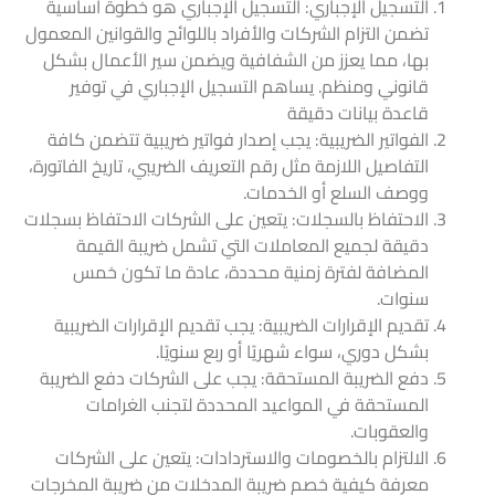
التسجيل الإجباري: التسجيل الإجباري هو خطوة أساسية
تضمن التزام الشركات والأفراد باللوائح والقوانين المعمول
بها، مما يعزز من الشفافية ويضمن سير الأعمال بشكل
قانوني ومنظم. يساهم التسجيل الإجباري في توفير
قاعدة بيانات دقيقة
الفواتير الضريبية: يجب إصدار فواتير ضريبية تتضمن كافة
التفاصيل اللازمة مثل رقم التعريف الضريبي، تاريخ الفاتورة،
ووصف السلع أو الخدمات.
الاحتفاظ بالسجلات: يتعين على الشركات الاحتفاظ بسجلات
دقيقة لجميع المعاملات التي تشمل ضريبة القيمة
المضافة لفترة زمنية محددة، عادة ما تكون خمس
سنوات.
تقديم الإقرارات الضريبية: يجب تقديم الإقرارات الضريبية
بشكل دوري، سواء شهريًا أو ربع سنويًا.
دفع الضريبة المستحقة: يجب على الشركات دفع الضريبة
المستحقة في المواعيد المحددة لتجنب الغرامات
والعقوبات.
الالتزام بالخصومات والاستردادات: يتعين على الشركات
معرفة كيفية خصم ضريبة المدخلات من ضريبة المخرجات