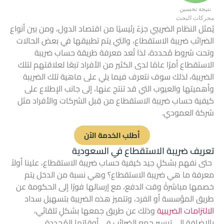
نتيجة تحسين
محركات البحث
يُمثل النظام الضريبي جزءً رئيسيًا من اقتصاد الدول، ومن بين
أنواع
الضرائب ضريبة الاستقطاع
، والتي يتم تطبيقها في بعض الحالات
وتحت شروط مُحددة، لذا تُعد معرفة طريقة حساب ضريبة
الاستقطاع أمرًا عامًا لدى الكثير من الأفراد تبعًا لعلاقتهم لتلك
الضريبة، لذلك سوف نتعرف فيما يلي على ماهية تلك الضريبة
وأهميتها والعيوب التي قد تنتج عنها، إلى جانب الإطلاع على
كيفية حساب ضريبة الاستقطاع من قِبل الشركات والأفراد مثل
شركة العمودي
.
أطلب الخدمة الآن
تعريف ضريبة الاستقطاع في السعودية
حتى نفهم بشكلٍ جيد كيفية حساب ضريبة الاستقطاع، علينا أولاً
معرفة ما هي ضريبة الاستقطاع؟ وهي نسبة من الدخل يتم
خصمها مباشرةً وقت الدفع، مع إرسالها فورًا إلى الحكومة عن
طريق المؤسسة أو الفرد، وتتميز هذه الضريبة بتسهيل سداد
الالتزامات الضريبية
وذلك عن طريق جمعها بشكلٍ تلقائي،
بالإضافة إلى تيسير جمع الضرائب في أوقاتها المُحددة.