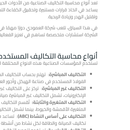
تعد أنواع
محاسبة التكاليف
الصناعية من الأدوات الحي
يساعد في اتخاذ قرارات مستنيرة وتحقيق الكفاءة التش
وتقليل الهدر وزيادة الربحية.
في هذا السياق، تلعب شركة العمودي دورًا مهمًا في 
الشركة استشارات متخصصة تساهم في تعزيز الفعالية ا
أنواع محاسبة التكاليف المستخد
تستخدم المؤسسات الصناعية هذه الانواع المختلفة لتح
التكاليف المباشرة
: تهتم بحساب التكاليف المب
الفولاذ المستخدم في صناعة الهيكل وأجور الع
التكاليف غير المباشرة
: تركز على التكاليف غي
الإلكترونيات، تشمل التكاليف غير المباشرة صيان
التكاليف المتغيرة والثابتة:
تُقسم التكاليف إل
المتغيرة الأقمشة والخيوط، بينما تشمل التكاليف ا
التكاليف على أساس النشاط (ABC)
: تساعد ف
تكاليف الصيانة والطاقة لكل نشاط من أنشطة الإ
التكاليف القياسية
: تستخدم لتحديد التكاليف 