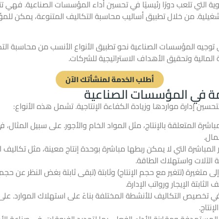
وية التي تلعب دورًا رئيسيًا في تحسين أداء المؤسسات الصناعية. فهي
غيلية. من خلال تطبيق أساليب محاسبة التكاليف المتنوعة، يمكن للمؤس
توجيه المؤسسات الصناعية نحو تطبيق الأنواع الأنسب من محاسبة الت
لمالية وتحقيق الأهداف الاستراتيجية للشركات.
أطلب الخدمة لمنشأتك الآن
مة في المؤسسات الصناعية
سين إدارة مواردها وزيادة الكفاءة الإنتاجية. تشمل هذه الأنواع:
اشرة المتعلقة بالإنتاج، مثل المواد الخام والأجور. على سبيل المثال،
مال.
ر المباشرة التي لا يمكن ربطها مباشرة بوحدة إنتاج معينة، مثل تكاليف 
ة الآلات واستهلاك الطاقة.
ى متغيرة (تتغير مع حجم الإنتاج) وثابتة (تبقى ثابتة بغض النظر عن حجم
لثابتة الإيجار ورواتب الإدارة.
ي تخصيص التكاليف للأنشطة المختلفة بناءً على استهلاك الموارد. عل
نتاج.
المستهدفة ومقارنة الأداء الفعلي بها لتحديد الفروقات. في صناعة الأد