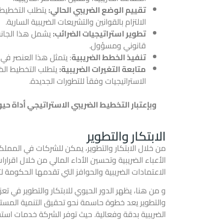
تقييم الوضع الضريبي الحالي:
يتطلب التخطيط ا
الالتزام بالقوانين والتشريعات الضريبية السارية.
تطوير استراتيجيات الضرائب:
يشمل هذا الجانب 
قانوني ومسؤول.
تنفيذ الخطط الضريبية
: يتمثل هذا العنصر في 
متابعة التغيرات الضريبية:
يتطلب التخطيط الضر
الاستراتيجيات وفقاً للتطورات الجديدة.
وبإعتبار التخطيط الضريبي الاستراتيجي أداة حي
الابتكار والتطوير
من خلال الابتكار والتطوير، يمكن للشركات في الممل
الأعباء الضريبية
وتحسين الأداء المالي من خلال اقرار
الاعتمادات الضريبية والحوافز التي تقدمها الحكومة لتعز
و من هنا، يظهر الدور الحيوي للابتكار والتطوير في تع
والتطوير يعد خطوة حاسمة نحو تحقيق التنمية المستدا
الضريبية بدقة وفعالية. حيث توفر الشركة
خدمات است