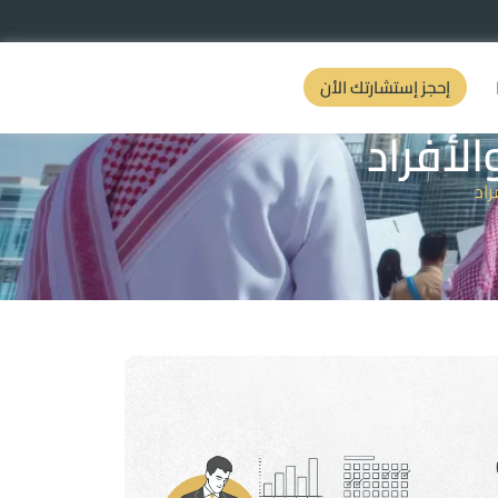
إحجز إستشارتك الأن
الأفراد
راد