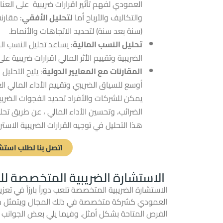
العمودي لفهم تأثير اقرارات ضريبية على العناصر
والتكاليف والأرباح أما
لتحليل
الأفقي
:
مقارن
(سنة
بعد
سنة)
لتحديد
الاتجاهات
والأنماط.
تحليل النسب المالية
: يساعد تحليل النسب ال
الضريبية وتقييم الأثر المالي اقرارات ضريبية عل
المقارنات مع المعايير الدولية
: يتيح التحليل
أوسع للسياق الضريبي وتقييم الأداء المالي ا
يمكن للشركات والأفراد تحديد الفجوات الضريب
الضرائب، وتحسين الأداء المالي ، عن طريق تحل
هذا التحليل في توجيه القرارات الضريبية الاست
اتصل بنا لطلب استش
الاستشارة الضريبية المتخصصة للش
الاستشارة الضريبية المتخصصة تلعب دوراً بارزاً في تعز
العمودي كشركة متخصصة في ذلك المجال ويتمثل دورها
الفرص المتاحة بشكل أمثل. وفيما يلي بعض الجوانب ال