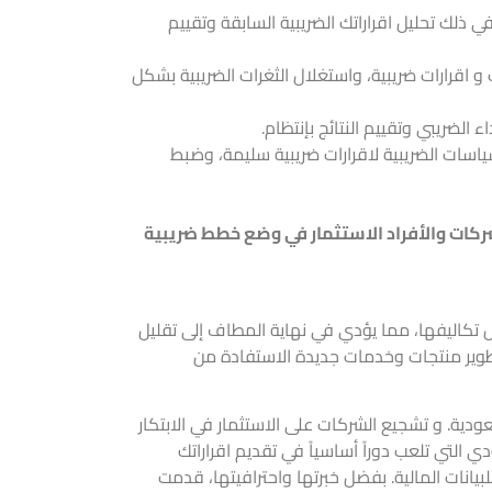
ي ذلك تحليل اقراراتك الضريبية السابقة وتقييم
اقرارات ضريبية، واستغلال الثغرات الضريبية بشكل
الضريبي وتقييم النتائج بإنتظام.
ياسات الضريبية لاقرارات ضريبية سليمة، وضبط
شركات والأفراد الاستثمار في وضع خطط ضريبية
يل تكاليفها، مما يؤدي في نهاية المطاف إلى
تقليل
طوير منتجات وخدمات جديدة الاستفادة من
ودية. و تشجيع الشركات على الاستثمار في الابتكار
لتي تلعب دوراً أساسياً في تقديم اقراراتك
بيانات المالية
. بفضل خبرتها واحترافيتها، قدمت