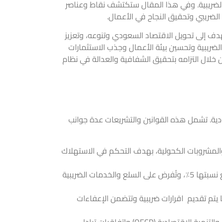
ت الضريبية. وفي هذا المقال ستكتشف نقاط وعناصر
الضريبي وتحقيق النجاح في الأعمال.
ة السعودية إلى تحقيق التقدم والريادة في مجالات متعددة، وتسعى جاهدةً لتحقيق رؤية 2030 التي تهدف إلى تحويل الاقتصاد السعودي وتنوعه، وتعزيز
الضريبية وتحسين بيئة الأعمال وجذب الاستثمارات
 من خلال التزامه بتحقيق الشفافية والعدالة في نظام
ودية. تشمل هذه القوانين والتشريعات عدة جوانب
المشروبات الكحولية، بهدف التحكم في الاستهلاك
في المملكة العربية السعودية ابتداءً من عام 2018، وتبلغ نسبتها 5٪، وتُفرض على السلع والخدمات الضريبية
يتم تقديم اقرارات ضريبية وتتضمن الإعفاءات
: تلتزم المملكة بالتوافق مع القوانين والتشريعات اقرارات ضريبية الدولية، مثل مبادئ منظمة التعاون والتنمية الاقتصادية (OECD) واتفاقيات تبادل