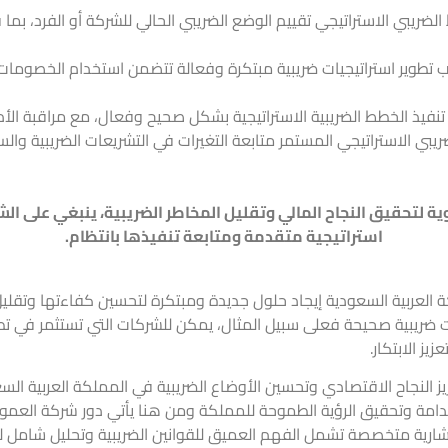
لضريبي الاستراتيجي تقييم الوضع الضريبي الحالي للشركة أو الفرد، بما ف
تطوير استراتيجيات ضريبية مبتكرة وفعالة تتضمن استخدام الخصومات و 
تنفيذ الخطط الضريبية الاستراتيجية بشكل صحيح وفعال، مع مراقبة الأداء 
يبي الاستراتيجي المستمر متابعة التغيرات في التشريعات الضريبية والس
وية لتحقيق النجاح المالي وتقليل
المخاطر الضريبية
، ينبغي على ال
استراتيجية متقدمة ومتابعة تنفيذها بانتظام.
كة العربية السعودية إيجاد حلول جديدة ومبتكرة لتحسين كفاءتها وتقل
ات ضريبية صحيحة فعلى سبيل المثال، يمكن للشركات التي تستثمر في ت
يز الابتكار.
زيز النجاح الاقتصادي وتحسين
الأوضاع الضريبية
في المملكة العربية السع
مة وتحقيق الرؤية الطموحة للمملكة ومن هنا يأتي دور شركة العمودي ا
شارية متخصصة
تشمل الفهم العميق للقوانين الضريبية وتحليل شامل لل